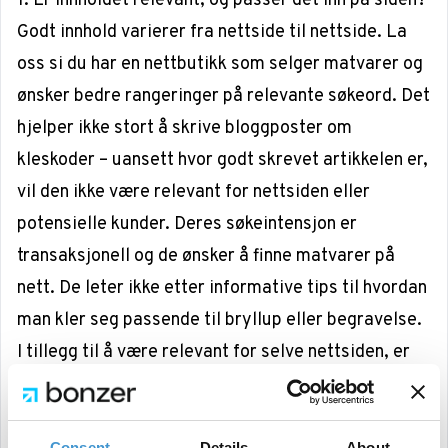
1. Er innholdet relevant, og passer det inn på siden?
Godt innhold varierer fra nettside til nettside. La
oss si du har en nettbutikk som selger matvarer og
ønsker bedre rangeringer på relevante søkeord. Det
hjelper ikke stort å skrive bloggposter om
kleskoder – uansett hvor godt skrevet artikkelen er,
vil den ikke være relevant for nettsiden eller
potensielle kunder. Deres søkeintensjon er
transaksjonell og de ønsker å finne matvarer på
nett. De leter ikke etter informative tips til hvordan
man kler seg passende til bryllup eller begravelse.
I tillegg til å være relevant for selve nettsiden, er
det et pluss om innholdet er relevant i tiden. Du bør
derfor følge med på trender i bransjen og hva som
Consent
Details
About