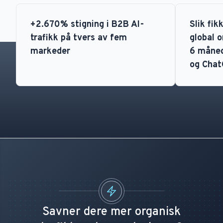
+2.670% stigning i B2B AI-
Slik fi
trafikk på tvers av fem
global o
markeder
6 måned
og Cha
Savner dere mer organisk