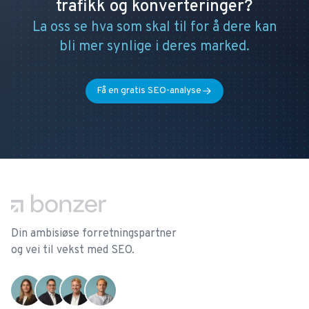
trafikk og konverteringer?
La oss se hva som skal til for å dere kan
bli mer synlige i deres marked.
Få en gratis SEO-analyse
Footer
Din ambisiøse forretningspartner
og vei til vekst med SEO.