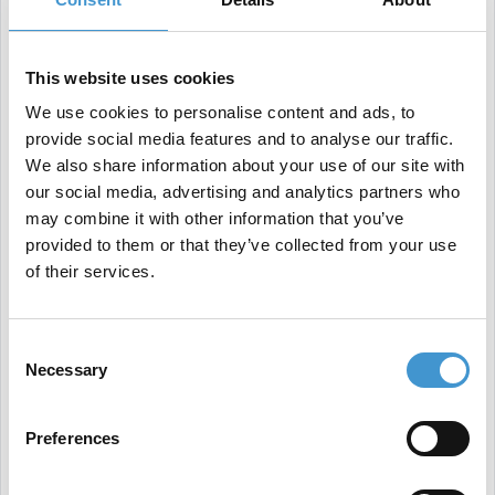
rører seg i nyhetsbildet. Hva er det som påvirker
dine kunder og din nisje? Skap innhold som er
oppdatert og vis at du følger med i tiden. Slik
This website uses cookies
sørger du for at nettsiden din blir en plattform for
We use cookies to personalise content and ads, to
provide social media features and to analyse our traffic.
oppdaterte nyheter, som leserne støtt og stadig
We also share information about your use of our site with
vender tilbake til.
our social media, advertising and analytics partners who
Godt innhold bør dessuten fange kundens genuine
may combine it with other information that you’ve
provided to them or that they’ve collected from your use
interesse. Er de interessert, vil de sannsynligvis
of their services.
tilbringe mer tid på siden. Dette er en god indikator
på godt innhold for søkemotoren, som påvirker
Consent
deres crawl av siden og dermed rangeringer.
Necessary
Selection
2. Ikke gjør som alle andre – lag unikt innhold
Når du gjør et Google-søk på «SEO» dukker det opp
Preferences
ufattelige 1 510 000 000 resultater på under ett