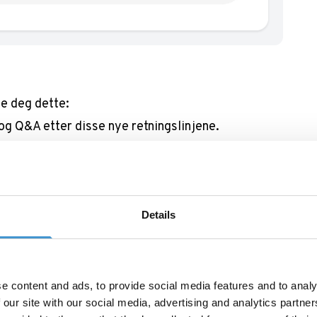
se deg dette:
 og Q&A etter disse nye retningslinjene.
nøyaktig representert i de strukturerte dataene.
skjer i søkeresultatene etter at oppdateringen har
Details
ifisere og fremheve brukergenerert innhold (UGC).
ngeringene dine.
e i innhold i
Q&A
og
forum
hos Google.
gsfaktor på Google
e content and ads, to provide social media features and to analy
 our site with our social media, advertising and analytics partn
n av åpningstider, noe de kaller ‘openness’, som