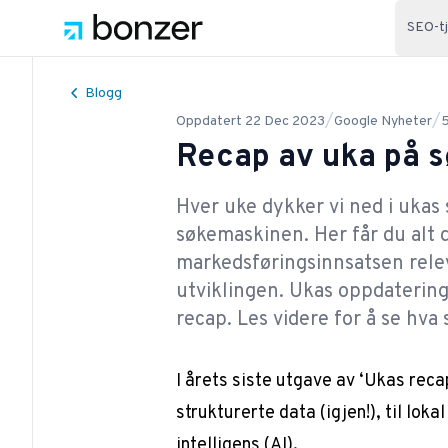
SEO-t
Blogg
/
/
Oppdatert
22 Dec 2023
Google Nyheter
Recap av uka på s
Hver uke dykker vi ned i ukas
søkemaskinen. Her får du alt d
markedsføringsinnsatsen relev
utviklingen. Ukas oppdatering 
recap. Les videre for å se hv
I årets siste utgave av ‘Ukas rec
strukturerte data (igjen!), til lok
intelligens (AI).