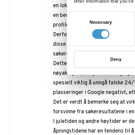
other information that you’ve
en lokal rangeringsfaktor. Denne 
en bedrifts åpningstider. Søkemot
Consent
Necessary
Selection
profiler. Dette påvirker synlighet
Derfor er det avgjørende for dere
disse nye retningslinjene. Dersom 
søkeresultatene, må dere optimali
Deny
Dette gjør dere ved å forsikre de
nøyaktige åpningstider. Sørg også
spesielt viktig å unngå falske 24/
plasseringer i Google negativt, et
Det er verdt å bemerke seg at vir
forsvinne fra søkeresultatene i e
I
juletiden og andre høytider
er de
åpningstidene har en tendens til å