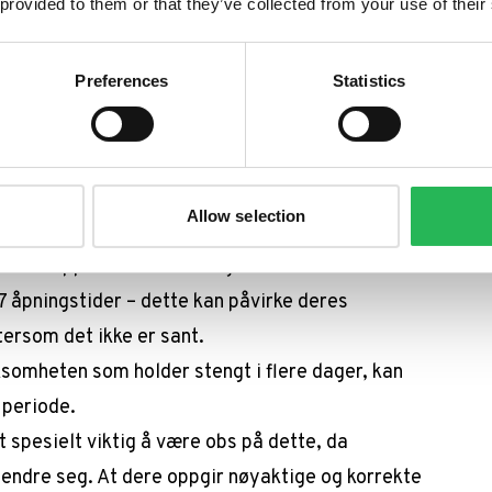
 provided to them or that they’ve collected from your use of their
endringene legger større vekt på nøyaktigheten av
oren finner informasjonen fra Google Business
Preferences
Statistics
en i lokale søkninger og i Google Maps.
 som jobber med lokal SEO å rette dere etter
dere har en adresse som dere vil bli funnet på i
sere innholdet deres etter dette.
Allow selection
re om at deres Google Business profiler har
 for å oppdatere informasjonen ved behov. Det er
7 åpningstider – dette kan påvirke deres
tersom det ikke er sant.
ksomheten som holder stengt i flere dager, kan
n periode.
t spesielt viktig å være obs på dette, da
 endre seg. At dere oppgir nøyaktige og korrekte