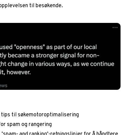
opplevelsen til besøkende.
tips til søkemotoroptimalisering
 for spam og rangering
‘spam- and ranking’-retningslinjer for å håndtere