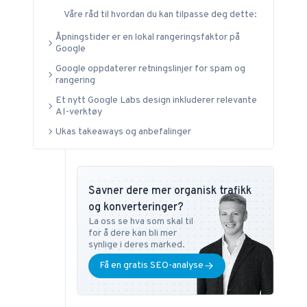
Våre råd til hvordan du kan tilpasse deg dette:
Copenhagen Business School og i SEO ved
DMJX i København. Har du spørsmål eller
Åpningstider er en lokal rangeringsfaktor på
ønsker angående SEO, er du velkommen til å
Google
kontakte ham på
tb@bonzer.dk
.
Google oppdaterer retningslinjer for spam og
rangering
Et nytt Google Labs design inkluderer relevante
AI-verktøy
Ukas takeaways og anbefalinger
Savner dere mer organisk trafikk
og konverteringer?
La oss se hva som skal til
for å dere kan bli mer
synlige i deres marked.
Få en gratis SEO-analyse