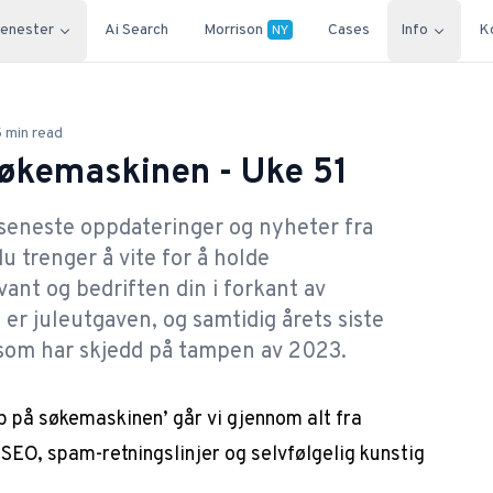
jenester
Ai Search
Morrison
Cases
Info
K
NY
5
min read
økemaskinen - Uke 51
 seneste oppdateringer og nyheter fra
u trenger å vite for å holde
ant og bedriften din i forkant av
er juleutgaven, og samtidig årets siste
a som har skjedd på tampen av 2023.
ap på søkemaskinen’ går vi gjennom alt fra
al SEO, spam-retningslinjer og selvfølgelig kunstig