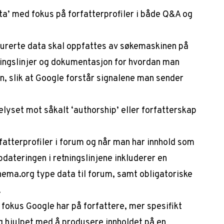
a’ med fokus på forfatterprofiler i både Q&A og
urerte data skal oppfattes av søkemaskinen på
ningslinjer og dokumentasjon for hvordan man
n, slik at Google forstår signalene man sender
lyset mot såkalt ‘authorship’ eller forfatterskap
rfatterprofiler i forum og når man har innhold som
dateringen i retningslinjene inkluderer en
hema.org type data til forum, samt obligatoriske
.
fokus Google har på forfattere, mer spesifikt
g hjulpet med å produsere innholdet på en