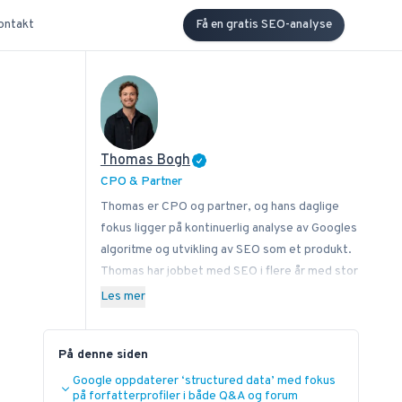
ontakt
Få en gratis SEO-analyse
Thomas Bogh
CPO & Partner
Thomas er CPO og partner, og hans daglige
fokus ligger på kontinuerlig analyse av Googles
algoritme og utvikling av SEO som et produkt.
Thomas har jobbet med SEO i flere år med stor
lidenskap for å dele sin kunnskap om hvordan
Les mer
bedrifter best kan implementere SEO i sin
virksomhet. I tillegg til Bonzer bidrar Thomas
På denne siden
med kunnskap til lesere hos blant annet Search
Engine Journal, DanDomain og Detailfolk. Han
Google oppdaterer ‘structured data’ med fokus
på forfatterprofiler i både Q&A og forum
underviser også i digital mediestrategi ved