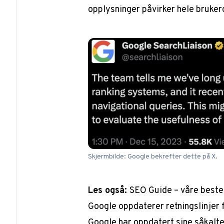
opplysninger påvirker hele bruker
Skjermbilde: Google bekrefter dette på X.
Les også:
SEO Guide – våre beste 
Google oppdaterer retningslinjer
Google har oppdatert sine såkalte 