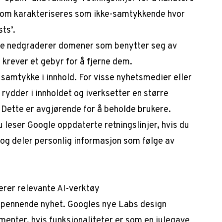
, som karakteriseres som ikke-samtykkende hvor
ts’.
le nedgraderer domener som benytter seg av
krever et gebyr for å fjerne dem.
 samtykke i innhold. For visse nyhetsmedier eller
 rydder i innholdet og iverksetter en større
. Dette er avgjørende for å beholde brukere.
du leser Google oppdaterte retningslinjer, hvis du
 og deler personlig informasjon som følge av
erer relevante AI-verktøy
 spennende nyhet. Googles nye Labs design
menter, hvis funksjonaliteter er som en julegave