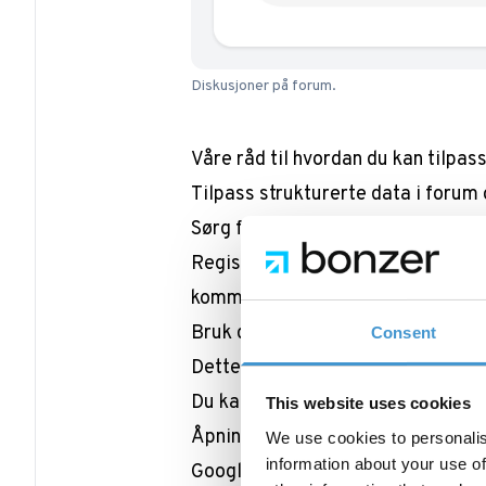
Diskusjoner på forum.
Våre råd til hvordan du kan tilpas
Tilpass strukturerte data i forum
Sørg for at forfatterprofilene er 
Registrerer hvilke endringer som 
kommet.
Bruk disse endringene til å ident
Consent
Dette kan potensielt forbedre ra
Du kan lese mer om oppdateringen
This website uses cookies
Åpningstider er en lokal rangerin
We use cookies to personalis
information about your use of
Google har nylig forsterket verdie