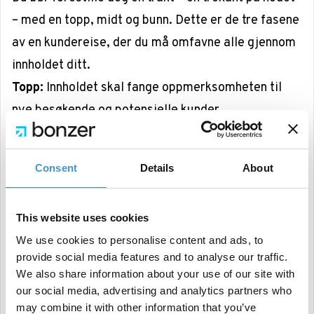
– med en topp, midt og bunn. Dette er de tre fasene
av en kundereise, der du må omfavne alle gjennom
innholdet ditt.
Topp:
Innholdet skal fange oppmerksomheten til
nye besøkende og potensielle kunder.
Midt:
Innholdet skal være verdifullt og hjelpsomt,
og gjøre de besøkende til faste besøkende.
Consent
Details
About
Bunn:
Innholdet skal tilpasse alle kunder og
oppfordre til salg eller annen konvertering, for
This website uses cookies
eksempel underskrift eller registrering.
We use cookies to personalise content and ads, to
Potensielle kunder må kunne bli kjent med deg før
provide social media features and to analyse our traffic.
de gjør et kjøp, og de må kunne stole på innholdet
We also share information about your use of our site with
ditt, slik at de vender tilbake. Etter at du har
our social media, advertising and analytics partners who
may combine it with other information that you’ve
oppnådd en god relasjon med kunden, som opplever