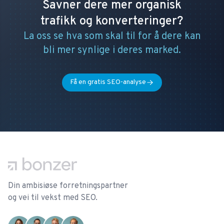
Savner dere mer organisk
trafikk og konverteringer?
La oss se hva som skal til for å dere kan
bli mer synlige i deres marked.
Få en gratis SEO-analyse
Footer
Din ambisiøse forretningspartner
og vei til vekst med SEO.