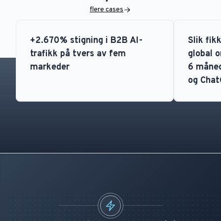
flere cases
+2.670% stigning i B2B AI-
Slik fi
trafikk på tvers av fem
global o
markeder
6 måned
og Cha