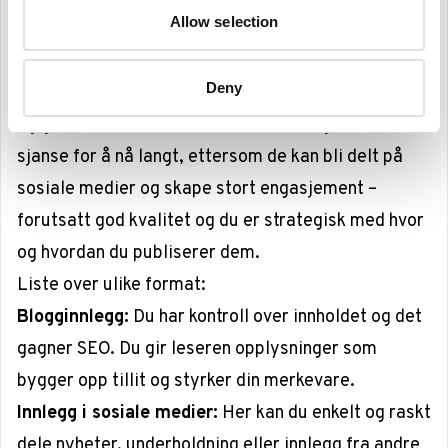
Allow selection
fokusere på det grafiske og visuelle.
Visuelt innhold er tredje og siste format, som
Deny
utover nedlastbare hefter omfatter bilder, videoer
og grafikk.
Videoer
har blant annet langt større
sjanse for å nå langt, ettersom de kan bli delt på
sosiale medier og skape stort engasjement –
forutsatt god kvalitet og du er strategisk med hvor
og hvordan du publiserer dem.
Liste over ulike format:
Blogginnlegg:
Du har kontroll over innholdet og det
gagner SEO. Du gir leseren opplysninger som
bygger opp tillit og styrker din merkevare.
Innlegg i sosiale medier:
Her kan du enkelt og raskt
dele nyheter, underholdning eller innlegg fra andre