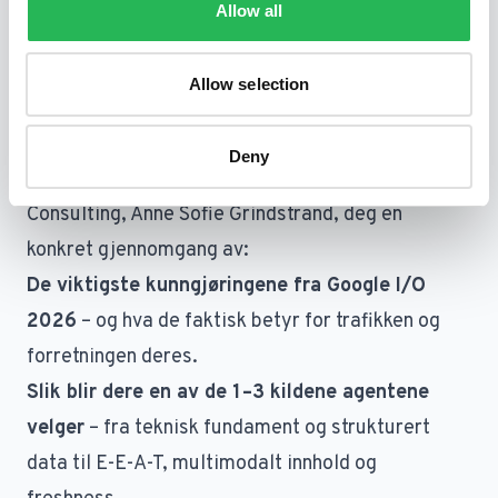
ettermiddag. Det må være på plass før agentene
Allow all
rulles ut – og det skjer nå.
De virksomhetene som får lagt fundamentet i
Allow selection
andre halvår, kommer til å dominere
agenttrafikken i mange år fremover.
Deny
På dette eventet gir Bonzers Director of
Consulting, Anne Sofie Grindstrand, deg en
konkret gjennomgang av:
De viktigste kunngjøringene fra Google I/O
2026
– og hva de faktisk betyr for trafikken og
forretningen deres.
Slik blir dere en av de 1–3 kildene agentene
velger
– fra teknisk fundament og strukturert
data til E-E-A-T, multimodalt innhold og