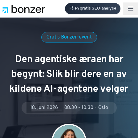
Få en gratis SEO-analyse
Op
Gratis Bonzer-event
Den agentiske æraen har
begynt: Slik blir dere en av
kildene AI-agentene velger
18. juni 2026
08.30 - 10.30
Oslo