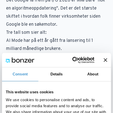
Det Google la frem på I/O 2026 er ikke bare "nok
en algoritmeoppdatering". Det er det største
skiftet i hvordan folk finner virksomheter siden
Google ble en søkemotor.
Tre tall som sier alt:
AI Mode har på ett år gått fra lansering til 1
milliard månedlige brukere.
AI Overviews er nå oppe på 2,5 milliarder.
Antallet søk i AI Mode dobles hvert kvartal.
Til sommeren ruller Google ut
Information
Consent
Details
About
Agents
. Personlige AI-agenter som kundene
deres setter opp én gang og lar jobbe døgnet
This website uses cookies
rundt. De gjennomsøker nettet, sorterer kildene,
We use cookies to personalise content and ads, to
samler svaret og utfører handlinger – ofte uten at
provide social media features and to analyse our traffic.
We also share information about your use of our site with