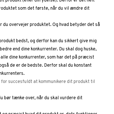
t produkt (eller din ydelse). Derfor er det helt
oduktet som det første, når du vil ændre dit
år du overvejer produktet. Og hvad betyder det så
produkt bedst, og derfor kan du sikkert give mig
 bedre end dine konkurrenter. Du skal dog huske,
 alle dine konkurrenter, som har det på præcist
så de er de bedste. Derfor skal du konstant
onkurrenters.
v for succesfuldt at kommunikere dit produkt til
du bør tænke over, når du skal vurdere dit