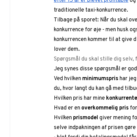
efter 15 år er blevet profitable
og 
traditionelle taxi-konkurrence.
Tilbage på sporet: Når du skal ove
konkurrence for øje - men husk også
konkurrencen kommer til at give d
lover dem.
Spørgsmål du skal stille dig selv, 
Jeg synes disse spørgsmål er gode 
Ved hvilken
minimumspris
har jeg
du, hvor langt du kan gå med tilbu
Hvilken pris har mine
konkurrente
Hvad er en
overkommelig pris
for
Hvilken
prismodel
giver mening fo
selve indpakningen af prisen gøre