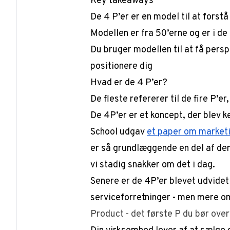
Key takeaways
De 4 P’er er en model til at forst
Modellen er fra 50’erne og er i d
Du bruger modellen til at få pers
positionere dig
Hvad er de 4 P’er?
De fleste refererer til de fire P’er
De 4P’er er et koncept, der blev k
School udgav
et paper om market
er så grundlæggende en del af den
vi stadig snakker om det i dag.
Senere er de 4P’er blevet udvidet
serviceforretninger - men mere om
Product - det første P du bør ove