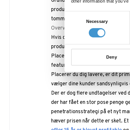
Grundlæggende skal du overveje, o
other information that you’ve
produkt eller om du vil placere d
Consent
tommelfingerregel lyder sådan:
Necessary
Selection
Overvejelser om din pris
Hvis du prismæssigt er over konkur
produkt.
Placerer du dig i samme prissegme
Deny
features du har end dine konkurre
Placerer du dig lavere, er dit prim
vælger dine kunder sandsynligvis 
Der er dog flere undtagelser ved 
der har fået en stor pose penge g
penetrationsstrategi på et nyt m
hæver prisen når dette er sket. E