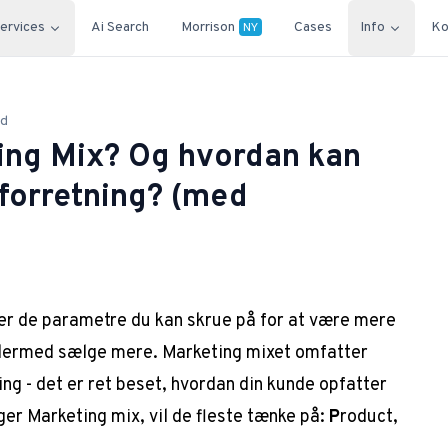
ervices
Ai Search
Morrison
Cases
Info
Ko
NY
ad
ing Mix? Og hvordan kan
 forretning? (med
ver de parametre du kan skrue på for at være mere
g dermed sælge mere. Marketing mixet omfatter
ng - det er ret beset, hvordan din kunde opfatter
ger Marketing mix, vil de fleste tænke på:
P
roduct,