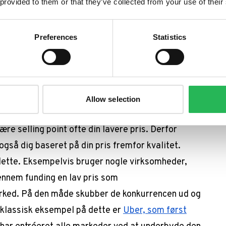
m din pris bør afspejle en højere kvalitet af
 provided to them or that they’ve collected from your use of their
ig under konkurrencen. En (læs: meget forsimplet)
Preferences
Statistics
rencen viser du, at du har en højere kvalitet af
nt, konkurrerer du typisk på, hvilke andre
Allow selection
nter.
ære selling point ofte din lavere pris. Derfor
også dig baseret på din pris fremfor kvalitet.
dette. Eksempelvis bruger nogle virksomheder,
ennem funding en lav pris som
arked. På den måde skubber de konkurrencen ud og
t klassisk eksempel på dette er
Uber, som først