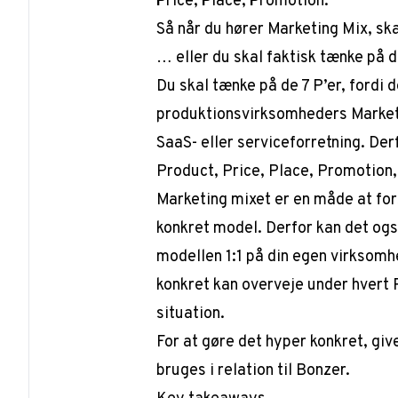
P
rice,
P
lace,
P
romotion.
Så når du hører Marketing Mix, sk
… eller du skal faktisk tænke på d
Du skal tænke på de 7 P’er, fordi
produktionsvirksomheders Marketin
SaaS- eller serviceforretning. Derf
Product, Price, Place, Promotion
Marketing mixet er en måde at for
konkret model. Derfor kan det ogs
modellen 1:1 på din egen virksomh
konkret kan overveje under hvert P,
situation.
For at gøre det hyper konkret, give
bruges i relation til Bonzer.