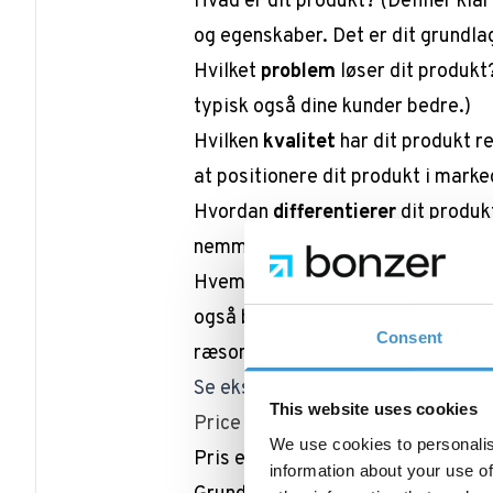
Hvad er dit produkt?
(Definer klar
og egenskaber. Det er dit grundla
Hvilket
problem
løser dit produk
typisk også dine kunder bedre.)
Hvilken
kvalitet
har dit produkt re
at positionere dit produkt i marke
Hvordan
differentierer
dit produk
nemmere ved at bestemme, hvilke 
Hvem kunne være
brugere
af dit 
også bedre forståelse for, hvor 
Consent
ræsonnere med dem)
Se eksempel på produktparameter
This website uses cookies
Price - giver din målgruppe en intu
We use cookies to personalis
Pris er det parameter, der beste
information about your use of