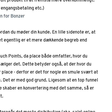
r dit produkt til at fremstå mere overkommeligt.
 engangsbetaling etc.)
n for Bonzer
dan du møder din kunde. En lille sidenote er, at
det egentlig er et mere dækkende begreb end
ouch Points, da place både omfatter, hvor du
ælger det. Dette betyder også, at der hvor du
 place - derfor er det for nogle en smule svært at
. Det er med god grund. Ligesom at en top funnel
skaber en konvertering med det samme, så er
t.