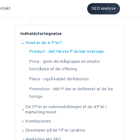
ntakt
SEO analyse
Indholdsfortegnelse
Hvad er de 4 P’er?
Product - det første P du bør overveje
Price - giver din målgruppe en intuitiv
forståelse af din offering
Place - også kaldet distribution
Promotion - dét P der er defineret af de tre
forrige
De 7P’er er videreudviklingen af de 4P’er i
marketing mixet
Konklusionen
Eksempler på de 7P'er i praksis
Marketing Mix FAQ