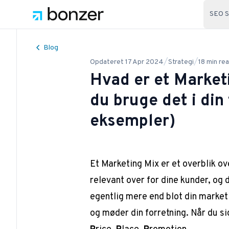
SEO S
Blog
/
/
Opdateret
17 Apr 2024
Strategi
18
min re
Hvad er et Market
du bruge det i din
eksempler)
Et Marketing Mix er et overblik o
relevant over for dine kunder, o
egentlig mere end blot din marketi
og møder din forretning. Når du si