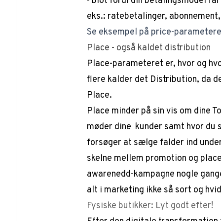
- blot fordi din betalingsmodel få
eks.: ratebetalinger, abonnement,
Se eksempel på price-parametere
Place - også kaldet distribution
Place-parameteret er, hvor og hvor
flere kalder det
Distribution
, da 
Place
.
Place
minder på sin vis om dine T
møder dine kunder samt hvor du s
forsøger at sælge falder ind under
skelne mellem promotion og place
awarenedd-kampagne nogle gange 
alt i marketing ikke så sort og hvid
Fysiske butikker: Lyt godt efter!