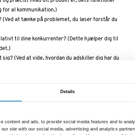
t og præcist hvad dit produkt er, dets funktioner
g for al kommunikation.)
t?
(Ved at tænke på problemet, du løser forstår du
lativt til dine konkurrenter? (Dette hjælper dig til
det.)
t sig?
(Ved at vide, hvordan du adskiller dig har du
budskaber, der vil ræsonnere ved dine kunder.)
produkt?
(Når du ved, hvem dine brugere er, har du
du kan ramme dem samt budskabet, der vil
Details
en for Bonzer
itiv forståelse af din offering
e content and ads, to provide social media features and to analy
mmer, hvordan du prissætter dit produkt.
 our site with our social media, advertising and analytics partn